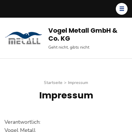
Zum
Inhalt
springen
(Enter
Vogel Metall GmbH &
drücken)
Co. KG
Geht nicht, gibts nicht
Startseite
>
Impressum
Impressum
Verantwortlich:
Vogel Metall